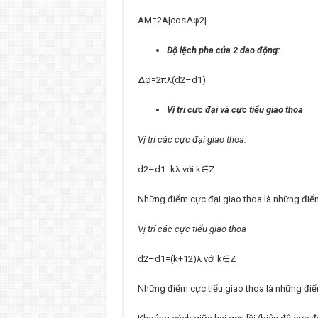
AM=2A|cos∆φ2|
Độ lệch pha của 2 dao động:
∆φ=2πλ(d2–d1)
Vị trí cực đại và cực tiểu giao thoa
Vị trí các cực đại giao thoa:
d2–d1=kλ với k∈Z
Những điểm cực đại giao thoa là những điể
Vị trí các cực tiểu giao thoa
d2–d1=(k+12)λ với k∈Z
Những điểm cực tiểu giao thoa là những điể