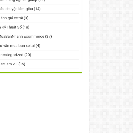
âu chuyện làm giàu
(14)
ánh giá xe tải
(3)
n Kỹ Thuật Số
(18)
MuaBanNhanh Ecommerce
(37)
ư vấn mua bán xe tải
(4)
ncategorized
(20)
iec lam vui
(35)