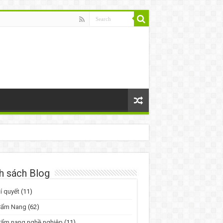
h sách Blog
í quyết
(11)
Cẩm Nang
(62)
Cẩm nang nghề nghiệp
(11)