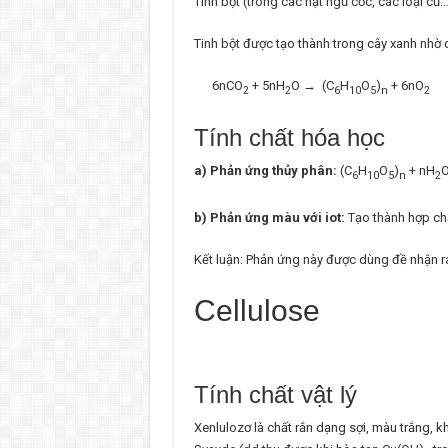
Tinh bột (trong các hạt ngũ cốc, các loại củ
Tinh bột được tạo thành trong cây xanh nhờ 
6nCO
+ 5nH
O
→
(C
H
O
)
+ 6nO
2
2
6
10
5
n
2
Tính chất hóa học
a) Phản ứng thủy phân:
(C
H
O
)
+ nH
O
6
10
5
n
2
b) Phản ứng màu với iot:
Tạo thành hợp ch
Kết luận: Phản ứng này được dùng đề nhận ra 
Cellulose
Tính chất vật lý
Xenlulozơ là chất rắn dạng sợi, màu trắng, 