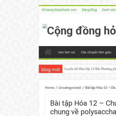
Về trang Giaunhanh.com
Đăng Blog
Danh sách
viec lam vui
Câu chuyện làm giàu
blog mới
Luyện thi Hóa lớp 12 Bài Phương ph
Home
/
Uncategorized
/
Bài tập Hóa 12 – Chư
Bài tập Hóa 12 – Chư
chung về polysaccha