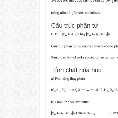
Svayde (dd thu được khi hòa tan Cu(OH)
tr
2
Bông nõn có gần 98% xenlulozo.
Cấu trúc phân tử
CTPT : (C
H
O
)n hay [C
H
O
(OH)
]n
6
10
5
6
7
2
3
Cấu trúc phân tử: có cấu tạo mạch không p
Xenlulozơ là một polisaccarit, phân tử gồm 
Tính chất hóa học
a) Phản ứng thủy phân:
(C
H
O
)n + nH
O −−−→H+,t0 nC
H
O
(G
6
10
5
2
6
12
6
b) Phản ứng với axit nitric:
[C
H
O
(OH)
]n + 3nHNO
−−−−−→H2SO
6
7
2
3
3(đặc)