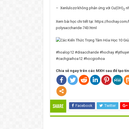
– Xenlulozơ không phản ứng với Cu(OH)
n
2
Xem bài học chi tiết tại: https://hochay.co
polysaccharide-743.html
#hoalop12 #disaccharide #hochay #lythuy
#cachgiaihoa12 #hocgioihoa
Chia sẻ ngay trên các MXH sau để tạo tín h
Facebook
Twitter
Share