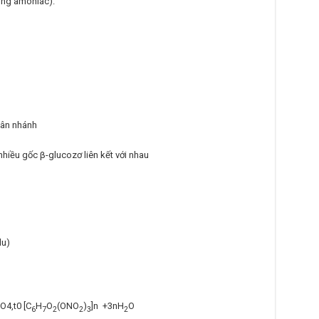
ong amoniac).
hân nhánh
nhiều gốc β-glucozơ liên kết với nhau
lu)
4,t0 [C
H
O
(ONO
)
]n +3nH
O
6
7
2
2
3
2