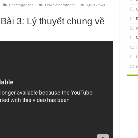
Uncategorized
Leave a comment
1,070 Views
C
Bài 3: Lý thuyết chung về
Đ
I
T
U
v