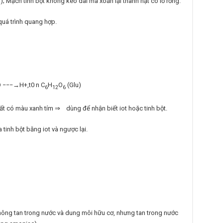
…); Mạch tinh bột không kéo dài mà xoắn lại thành hạt có lỗ rỗng.
quá trình quang hợp.
 −−−→H+,t0 n C
H
O
(Glu)
6
12
6
ất có màu xanh tím
⇒
dùng để nhận biết iot hoặc tinh bột.
tinh bột bằng iot và ngược lại.
không tan trong nước và dung môi hữu cơ, nhưng tan trong nước