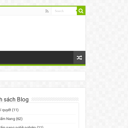
h sách Blog
í quyết
(11)
Cẩm Nang
(62)
Cẩm nang nghề nghiệp
(11)