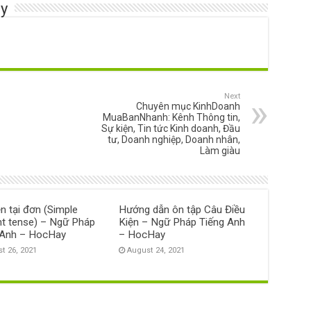
y
Next
Chuyên mục KinhDoanh
MuaBanNhanh: Kênh Thông tin,
Sự kiện, Tin tức Kinh doanh, Đầu
tư, Doanh nghiệp, Doanh nhân,
Làm giàu
ện tại đơn (Simple
Hướng dẫn ôn tập Câu Điều
nt tense) – Ngữ Pháp
Kiện – Ngữ Pháp Tiếng Anh
 Anh – HocHay
– HocHay
t 26, 2021
August 24, 2021