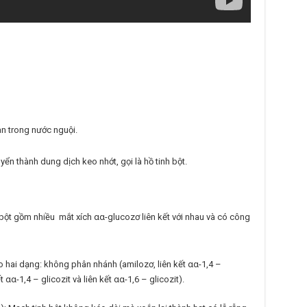
an trong nước nguội.
huyển thành dung dịch keo nhớt, gọi là hồ tinh bột.
nh bột gồm nhiều mắt xích
α
α
-glucozơ liên kết với nhau và có công
ạo hai dạng: không phân nhánh (amilozơ, liên kết
α
α
-1,4 –
ết
α
α
-1,4 – glicozit và liên kết
α
α
-1,6 – glicozit).