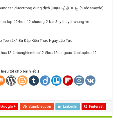
hưng tan đượctrong dung dịch [Cu(NH
)
](OH)
(nước Svayde).
3
4
2
m/hoa-lop-12/hoa-12-chuong-2-bai-3-ly-thuyet-chung-ve-
ethoa12 #tracnghiemhoa12 #hoa12nangcao #baitaphoa12
iệu tốt cho bài viết :)
Google +
Stumbleupon
LinkedIn
Pinterest