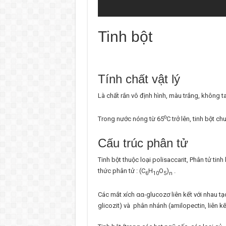
Tinh bột
Tính chất vật lý
Là chất rắn vô định hình, màu trắng, không t
o
Trong nước nóng từ 65
C trở lên, tinh bột c
Cấu trúc phân tử
Tinh bột thuộc loại polisaccarit, Phân tử ti
thức phân tử : (C
H
O
)
.
6
10
5
n
Các mắt xích
α
α
-glucozơ liên kết với nhau t
glicozit) và phân nhánh (amilopectin, liên k