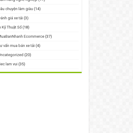
âu chuyện làm giàu
(14)
ánh giá xe tải
(3)
n Kỹ Thuật Số
(18)
MuaBanNhanh Ecommerce
(37)
ư vấn mua bán xe tải
(4)
ncategorized
(20)
iec lam vui
(35)