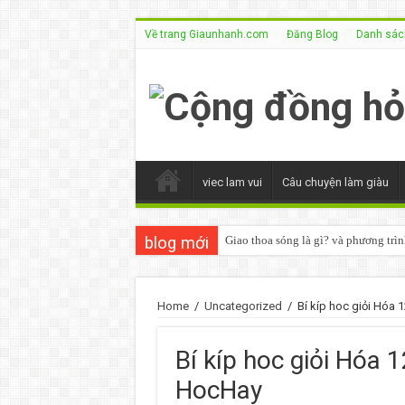
Về trang Giaunhanh.com
Đăng Blog
Danh sách
viec lam vui
Câu chuyện làm giàu
blog mới
Câu Tường Thuật – Ngữ Pháp Tiếng
Home
/
Uncategorized
/
Bí kíp hoc giỏi Hóa 
Bí kíp hoc giỏi Hóa 1
HocHay