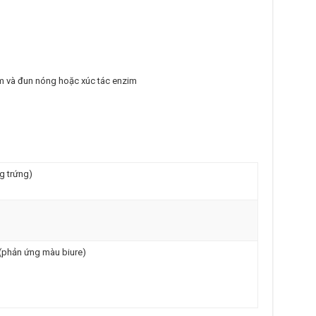
iềm và đun nóng hoặc xúc tác enzim
g trứng)
(phản ứng màu biure)