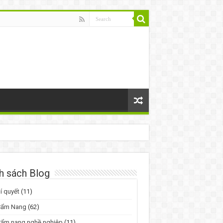
h sách Blog
í quyết
(11)
Cẩm Nang
(62)
Cẩm nang nghề nghiệp
(11)