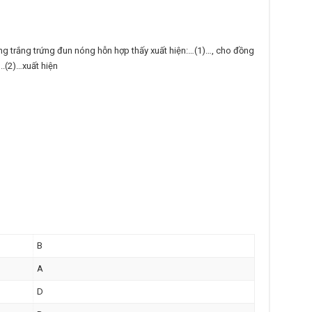
ng trắng trứng đun nóng hỗn hợp thấy xuất hiện:…(1)…, cho đồng
..(2)…xuất hiện
B
A
D