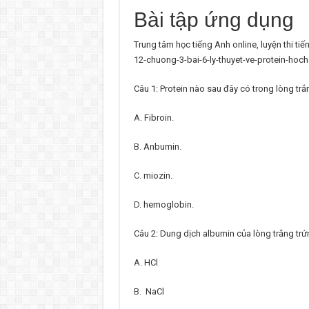
Bài tập ứng dụng
Trung tâm học tiếng Anh online, luyện thi t
12-chuong-3-bai-6-ly-thuyet-ve-protein-hoch
Câu 1: Protein nào sau đây có trong lòng trắ
A.
Fibroin.
B.
Anbumin.
C.
miozin.
D.
hemoglobin.
Câu 2: Dung dịch albumin của lòng trắng trứ
A.
HCl
B.
NaCl