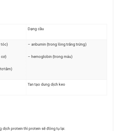
Dạng cầu
 tóc)
– anbumin (trong lòng trắng trứng)
 cơ)
– hemoglobin (trong máu)
 tơ tằm)
Tan tạo dung dịch keo
dịch protein thì protein sẽ đông tụ lại.