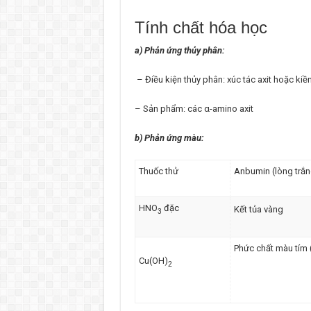
Tính chất hóa học
a) Phản ứng thủy phân:
– Điều kiện thủy phân: xúc tác axit hoặc k
– Sản phẩm: các α-amino axit
b) Phản ứng màu:
Thuốc thử
Anbumin (lòng trắn
HNO
đặc
Kết tủa vàng
3
Phức chất màu tím 
Cu(OH)
2