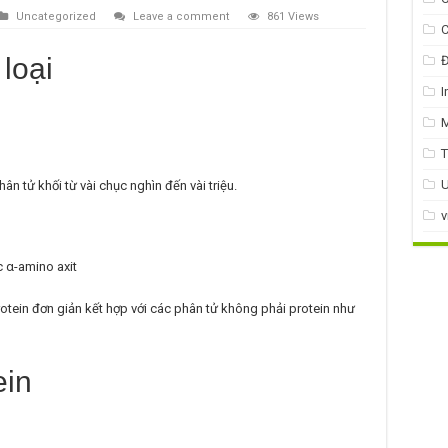
Uncategorized
Leave a comment
861 Views
C
loại
Đ
I
T
U
ân tử khối từ vài chục nghìn đến vài triệu.
v
c α-amino axit
rotein đơn giản kết hợp với các phân tử không phải protein như
ein