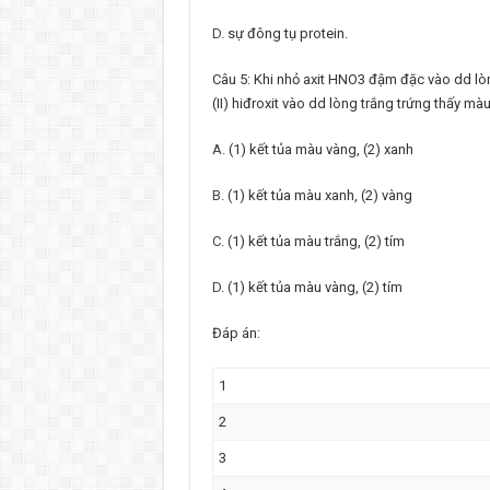
D.
sự đông tụ protein.
Câu 5: Khi nhỏ axit HNO3 đậm đặc vào dd lò
(II) hiđroxit vào dd lòng trắng trứng thấy màu
A.
(1) kết tủa màu vàng, (2) xanh
B.
(1) kết tủa màu xanh, (2) vàng
C.
(1) kết tủa màu trắng, (2) tím
D.
(1) kết tủa màu vàng, (2) tím
Đáp án:
1
2
3