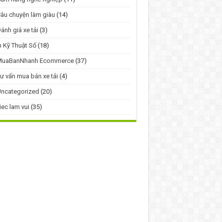
âu chuyện làm giàu
(14)
ánh giá xe tải
(3)
n Kỹ Thuật Số
(18)
MuaBanNhanh Ecommerce
(37)
ư vấn mua bán xe tải
(4)
ncategorized
(20)
iec lam vui
(35)