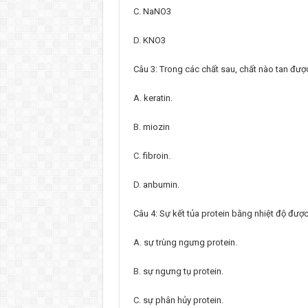
C.
NaNO3
D.
KNO3
Câu 3: Trong các chất sau, chất nào tan đượ
A.
keratin.
B.
miozin
C.
fibroin.
D.
anbumin.
Câu 4: Sự kết tủa protein bằng nhiệt độ được
A.
sự trùng ngưng protein.
B.
sự ngưng tụ protein.
C.
sự phân hủy protein.