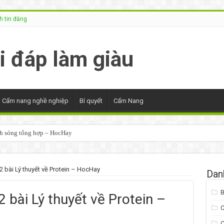
 tin đăng
Cẩm nang nghề nghiệp
Bí quyết
Cẩm Nang
 Anh – Học Hay
12 bài Lý thuyết về Protein – HocHay
Dan
B
2 bài Lý thuyết về Protein –