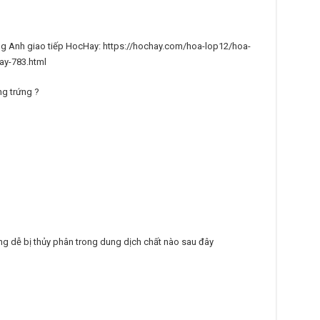
iếng Anh giao tiếp HocHay: https://hochay.com/hoa-lop12/hoa-
ay-783.html
ng trứng ?
ng dễ bị thủy phân trong dung dịch chất nào sau đây