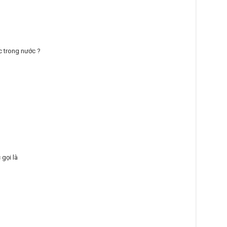
c trong nước ?
 gọi là