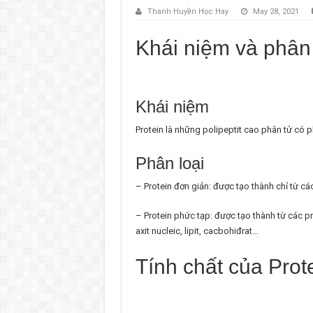
Thanh Huyền Học Hay
May 28, 2021
Khái niệm và phân 
Khái niệm
Protein là những polipeptit cao phân tử có ph
Phân loại
– Protein đơn giản: được tạo thành chỉ từ cá
– Protein phức tạp: được tạo thành từ các p
axit nucleic, lipit, cacbohiđrat…
Tính chất của Prot